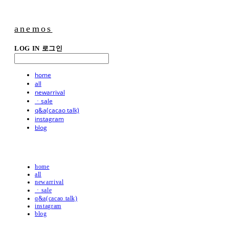
anemos
LOG IN
로그인
home
all
newarrival
ㆍsale
q&a(cacao talk)
instagram
blog
home
all
newarrival
ㆍsale
q&a(cacao talk)
instagram
blog