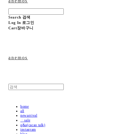
anemos
Search
검색
Log In
로그인
Cart
장바구니
anemos
home
all
newarrival
ㆍsale
q&a(cacao talk)
instagram